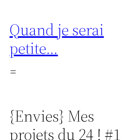
Aller
au
Quand je serai
contenu
petite…
{Envies} Mes
projets du 24 ! #1