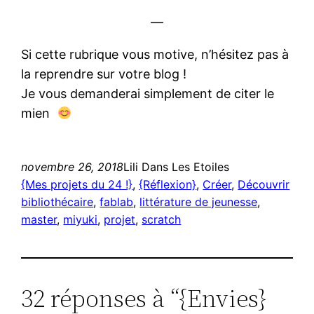
—
Si cette rubrique vous motive, n’hésitez pas à
la reprendre sur votre blog !
Je vous demanderai simplement de citer le
mien
novembre 26, 2018
Lili Dans Les Etoiles
{Mes projets du 24 !}
, 
{Réflexion}
, 
Créer
, 
Découvrir
bibliothécaire
, 
fablab
, 
littérature de jeunesse
, 
master
, 
miyuki
, 
projet
, 
scratch
32 réponses à “{Envies}