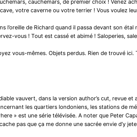
s. Cauchemars, cauchemars, de premier choix ! Venez 
ve, votre caverne ou votre terrier ! Vous voulez leur 
s l’oreille de Richard quand il passa devant son étal m
vez-vous ! Tout est cassé et abimé ! Saloperies, sale
oyez vous-mêmes. Objets perdus. Rien de trouvé ici. 
diable vauvert, dans la version author’s cut, revue et 
cernant les quartiers londoniens, les stations de mé
ere » est une série télévisée. A noter que Peter Capa
us cache pas que ça me donne une sacrée envie d’y jet