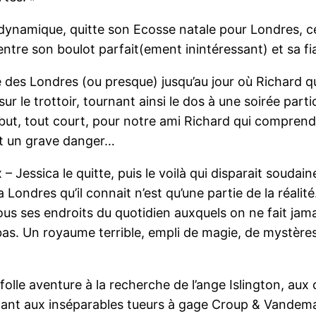
namique, quitte son Ecosse natale pour Londres, ce «
entre son boulot parfait(ement inintéressant) et sa f
e des Londres (ou presque) jusqu’au jour où Richard q
e sur le trottoir, tournant ainsi le dos à une soirée p
début, tout court, pour notre ami Richard qui comprend 
urt un grave danger…
 – Jessica le quitte, puis le voilà qui disparait souda
a Londres qu’il connait n’est qu’une partie de la réali
tous ses endroits du quotidien auxquels on ne fait jama
as. Un royaume terrible, empli de magie, de mystères 
lle aventure à la recherche de l’ange Islington, aux c
ppant aux inséparables tueurs à gage Croup & Vandema