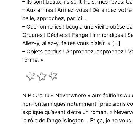
– Ils sont beaux, ils sont frais, mes rêve
– Aux armes ! Armez-vous ! Défendez votre ca
belle, approchez, par ici…
– Cochonneries ! beugla une vieille obèse dan
Ordures ! Déchets ! Fange ! Immondices ! Ser
Allez-y, allez-y, faites vous plaisir. » […]
– Objets perdus ! Approchez, approchez ! V
forme. »
N.B : J’ai lu « Neverwhere » aux éditions Au 
non-britanniques notamment (précisions con
explique qu’avant d’être un roman, « Neverwh
le rôle de l’ange Islington… Et ça, je ne vo