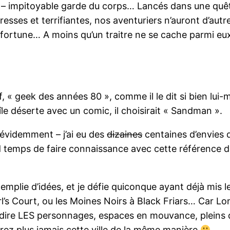
ur – impitoyable garde du corps… Lancés dans une qu
resses et terrifiantes, nos aventuriers n’auront d’aut
infortune… A moins qu’un traitre ne se cache parmi e
 « geek des années 80 », comme il le dit si bien lui-m
e île déserte avec un comic, il choisirait « Sandman ».
 évidemment – j’ai eu des
dizaines
centaines d’envies de
d temps de faire connaissance avec cette référence des
emplie d’idées, et je défie quiconque ayant déjà mis l
l’s Court, ou les Moines Noirs à Black Friars… Car Lo
ire LES personnages, espaces en mouvance, pleins de
rez plus jamais cette ville de la même manière