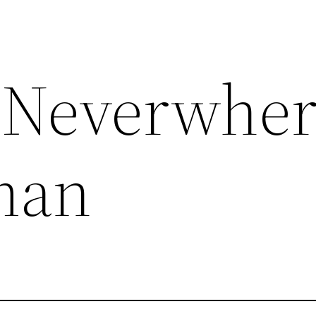
 Neverwher
man