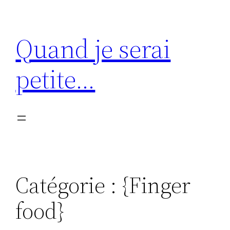
Aller
au
Quand je serai
contenu
petite…
Catégorie :
{Finger
food}